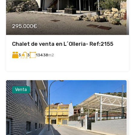
295.000€
Chalet de venta en L´Olleria- Ref:2155
3
13438
m2
3
Venta