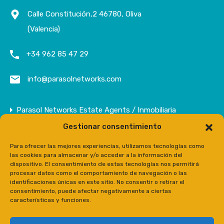
Calle Constitución,2 46780, Oliva
(Valencia)
+34 962 85 47 29
info@parasolnetworks.com
Parasol Networks Estate Agents / Inmobiliaria
Gestionar consentimiento
Empresa
Inmuebles
Para ofrecer las mejores experiencias, utilizamos tecnologías como
las cookies para almacenar y/o acceder a la información del
Contacto
dispositivo. El consentimiento de estas tecnologías nos permitirá
procesar datos como el comportamiento de navegación o las
Prensa
identificaciones únicas en este sitio. No consentir o retirar el
consentimiento, puede afectar negativamente a ciertas
características y funciones.