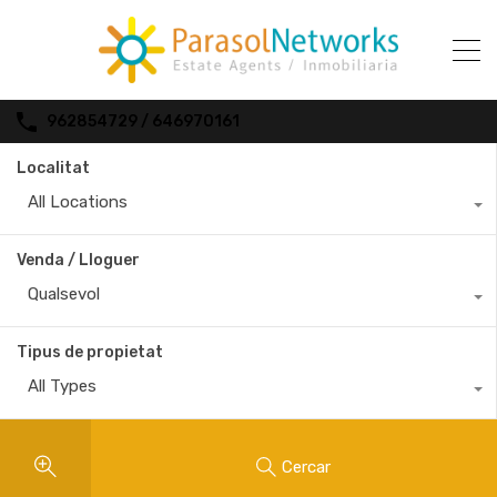
962854729 / 646970161
Localitat
All Locations
Venda / Lloguer
Qualsevol
Tipus de propietat
All Types
Cercar