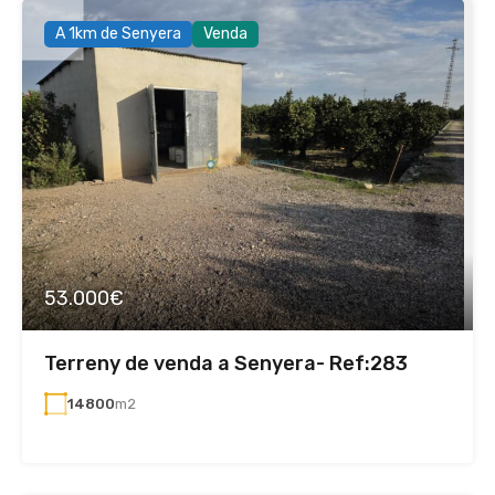
A 1km de Senyera
Venda
53.000€
Terreny de venda a Senyera- Ref:283
14800
m2