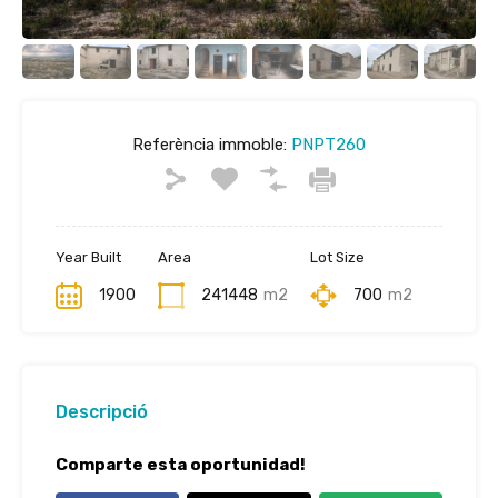
Referència immoble:
PNPT260
Year Built
Area
Lot Size
1900
241448
m2
700
m2
Descripció
Comparte esta oportunidad!