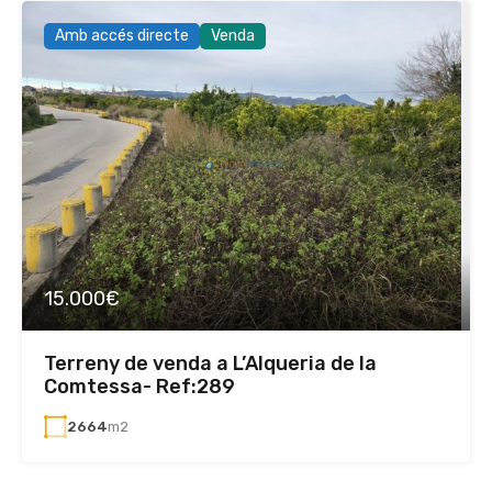
Amb accés directe
Venda
15.000€
Terreny de venda a L’Alqueria de la
Comtessa- Ref:289
2664
m2