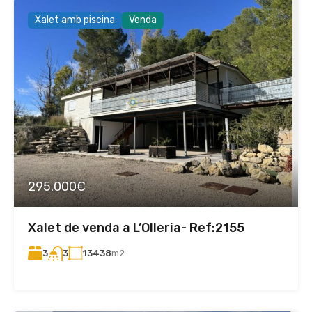
Xalet amb piscina
Venda
295.000€
Xalet de venda a L’Olleria- Ref:2155
3
13438
m2
3