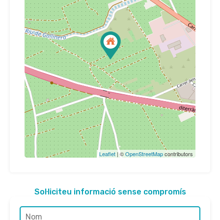
Leaflet
| ©
OpenStreetMap
contributors
Sol·liciteu informació sense compromís