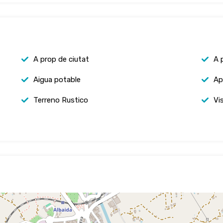
A prop de ciutat
A 
Aigua potable
Ap
Terreno Rustico
Vi