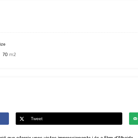
ize
70
m2
Tweet