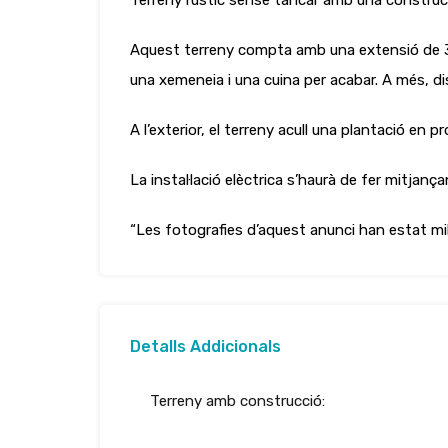
Terreny rústic sense tancar amb una construcc
Aquest terreny compta amb una extensió de 33
una xemeneia i una cuina per acabar. A més, d
A l’exterior, el terreny acull una plantació en 
La instal·lació elèctrica s’haurà de fer mitjança
“Les fotografies d’aquest anunci han estat millor
Detalls Addicionals
Terreny amb construcció: