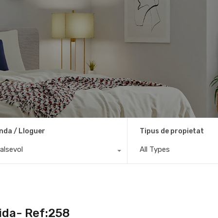
nda / Lloguer
Tipus de propietat
alsevol
All Types
ida- Ref:258