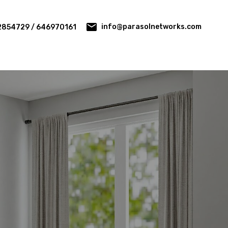
info@parasolnetworks.com
2854729 / 646970161