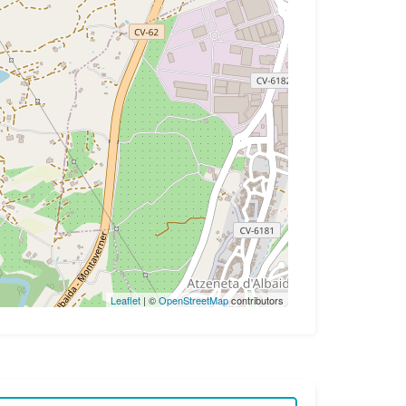
Leaflet
| ©
OpenStreetMap
contributors