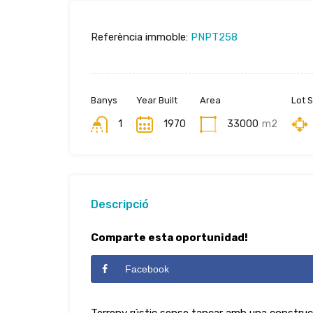
Referència immoble:
PNPT258
Banys
Year Built
Area
Lot S
1
1970
33000
m2
Descripció
Comparte esta oportunidad!
Facebook