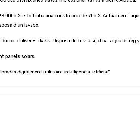
ió que ofereix unes vistes impressionants i és a 5km d’Albaida.
.000m2 i s’hi troba una construcció de 70m2. Actualment, aquest
isposa d´un lavabo.
producció d’oliveres i kakis. Disposa de fossa sèptica, aigua de reg 
nt panells solars.
ades digitalment utilitzant intel·ligència artificial.”