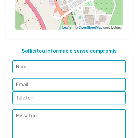
Leaflet
| ©
OpenStreetMap
contributors
Sol·liciteu informació sense compromís