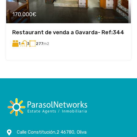
170.000€
Restaurant de venda a Gavarda- Ref:344
1
277
m2
3
Calle Constitución,2 46780, Oliva