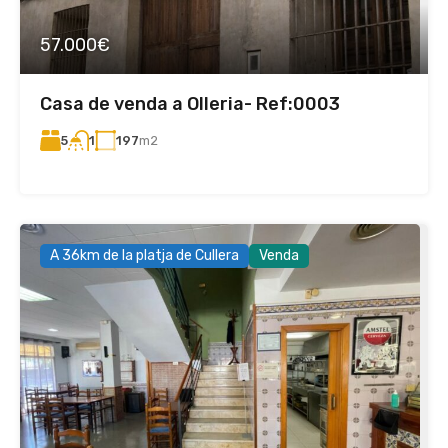
57.000€
Casa de venda a Olleria- Ref:0003
5
197
m2
1
A 36km de la platja de Cullera
Venda