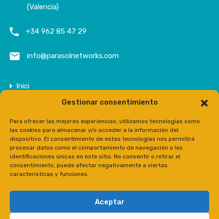
(Valencia)
+34 962 85 47 29
info@parasolnetworks.com
Inici
Gestionar consentimiento
Empresa
Propietats
Para ofrecer las mejores experiencias, utilizamos tecnologías como
las cookies para almacenar y/o acceder a la información del
Contacte
dispositivo. El consentimiento de estas tecnologías nos permitirá
procesar datos como el comportamiento de navegación o las
Prensa
identificaciones únicas en este sitio. No consentir o retirar el
consentimiento, puede afectar negativamente a ciertas
características y funciones.
Aceptar