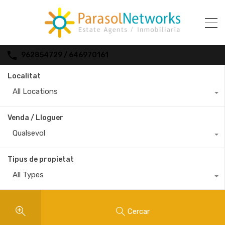
962854729 / 646970161
Localitat
All Locations
Venda / Lloguer
Qualsevol
Tipus de propietat
All Types
Cercar