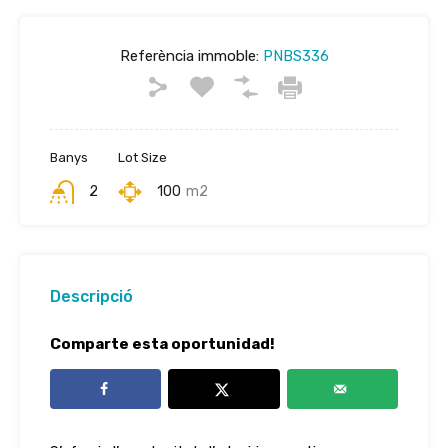
Referència immoble:
PNBS336
Banys
Lot Size
2
100
m2
Descripció
Comparte esta oportunidad!