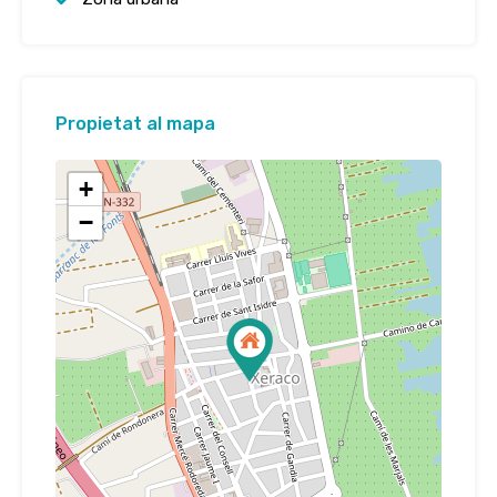
Propietat al mapa
+
−