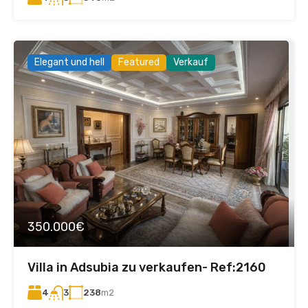
Elegant und hell
Featured
Verkauf
350.000€
Villa in Adsubia zu verkaufen- Ref:2160
4
238
m2
3