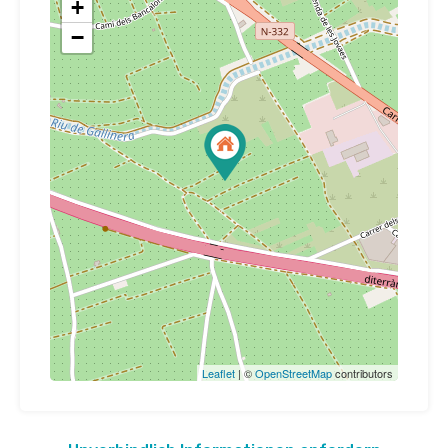
+
−
Leaflet
| ©
OpenStreetMap
contributors