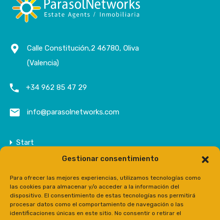
Calle Constitución,2 46780, Oliva
(Valencia)
+34 962 85 47 29
info@parasolnetworks.com
Start
Gestionar consentimiento
Unternehmen
Anwesen
Para ofrecer las mejores experiencias, utilizamos tecnologías como
las cookies para almacenar y/o acceder a la información del
Kontakt
dispositivo. El consentimiento de estas tecnologías nos permitirá
procesar datos como el comportamiento de navegación o las
Prensa
identificaciones únicas en este sitio. No consentir o retirar el