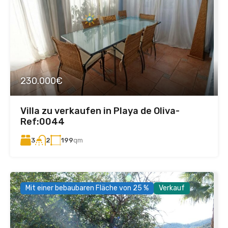
230.000€
Villa zu verkaufen in Playa de Oliva-
Ref:0044
3
199
qm
2
Mit einer bebaubaren Fläche von 25 %
Verkauf