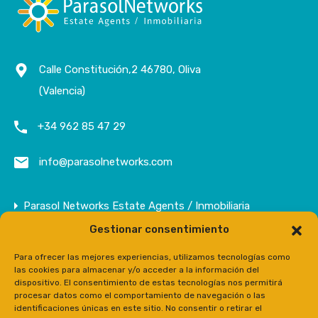
Calle Constitución,2 46780, Oliva
(Valencia)
+34 962 85 47 29
info@parasolnetworks.com
Parasol Networks Estate Agents / Inmobiliaria
Gestionar consentimiento
Empresa
Inmuebles
Para ofrecer las mejores experiencias, utilizamos tecnologías como
las cookies para almacenar y/o acceder a la información del
Contacto
dispositivo. El consentimiento de estas tecnologías nos permitirá
procesar datos como el comportamiento de navegación o las
Prensa
identificaciones únicas en este sitio. No consentir o retirar el