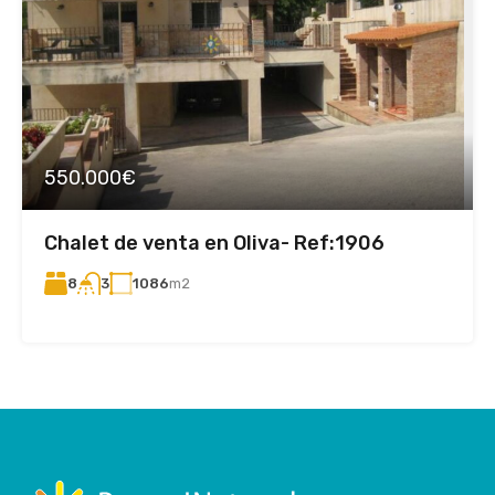
550.000€
Chalet de venta en Oliva- Ref:1906
8
1086
m2
3