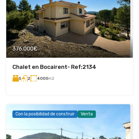
376.000€
Chalet en Bocairent- Ref:2134
5
4000
m2
2
Con la posibilidad de construir
Venta