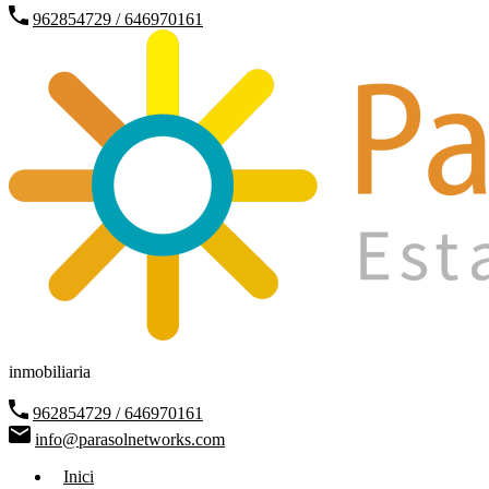
962854729 / 646970161
inmobiliaria
962854729 / 646970161
info@parasolnetworks.com
Inici