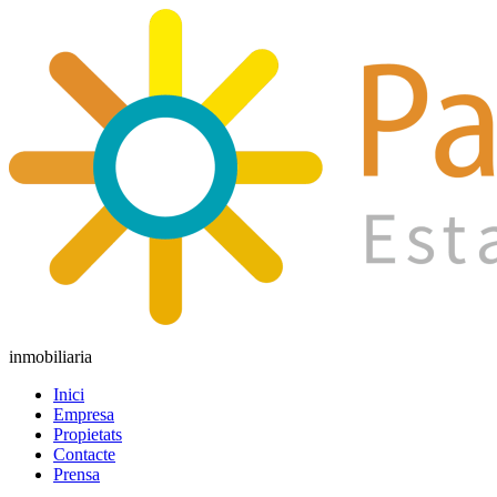
inmobiliaria
Inici
Empresa
Propietats
Contacte
Prensa