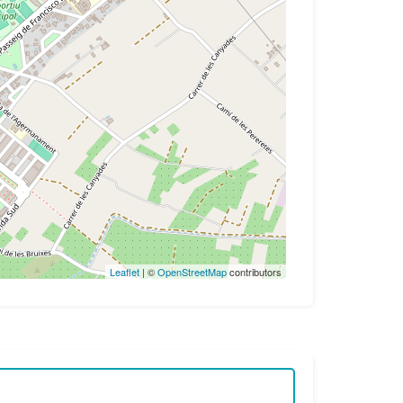
Leaflet
| ©
OpenStreetMap
contributors