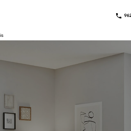
96
is