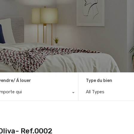
vendre/ Á louer
Type du bien
importe qui
All Types
Oliva- Ref.0002