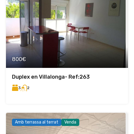
800€
Duplex en Villalonga- Ref:263
3
2
Amb terrassa al terrat
Venda