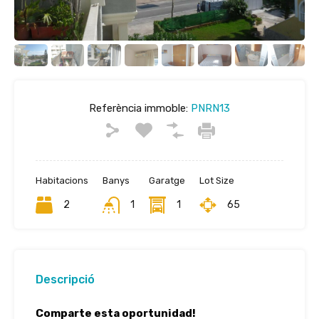
Referència immoble:
PNRN13
Habitacions
Banys
Garatge
Lot Size
2
1
1
65
Descripció
Comparte esta oportunidad!