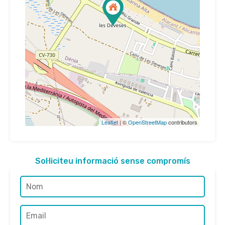
Leaflet
| ©
OpenStreetMap
contributors
Sol·liciteu informació sense compromís