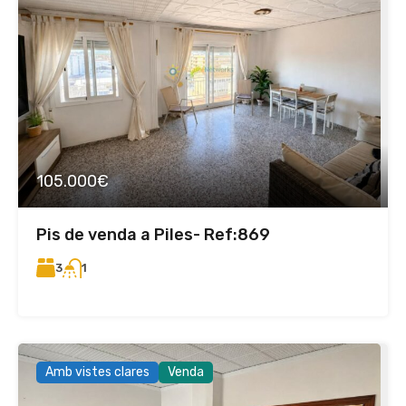
105.000€
Pis de venda a Piles- Ref:869
3
1
Amb vistes clares
Venda