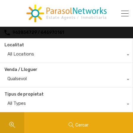
962854729 / 646970161
Localitat
All Locations
Venda / Lloguer
Qualsevol
Tipus de propietat
All Types
Cercar