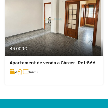
43.000€
Apartament de venda a Càrcer- Ref:866
2
133
m2
1