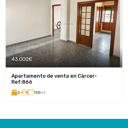
43.000€
Apartamento de venta en Càrcer-
Ref:866
2
133
m2
1