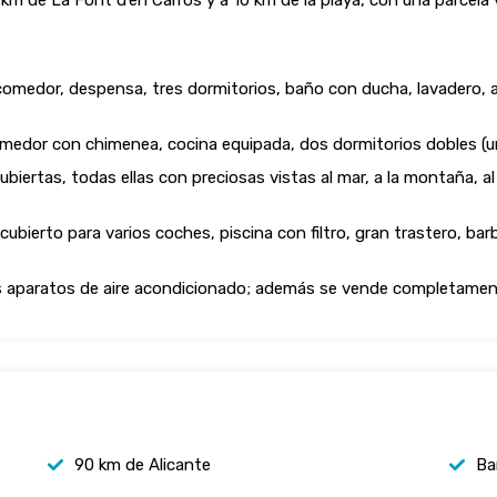
 a 1 km de La Font d’en Carròs y a 10 km de la playa, con una parcel
-comedor, despensa, tres dormitorios, baño con ducha, lavadero, 
omedor con chimenea, cocina equipada, dos dormitorios dobles (u
iertas, todas ellas con preciosas vistas al mar, a la montaña, al pu
cubierto para varios coches, piscina con filtro, gran trastero, barb
rios aparatos de aire acondicionado; además se vende completame
90 km de Alicante
Ba