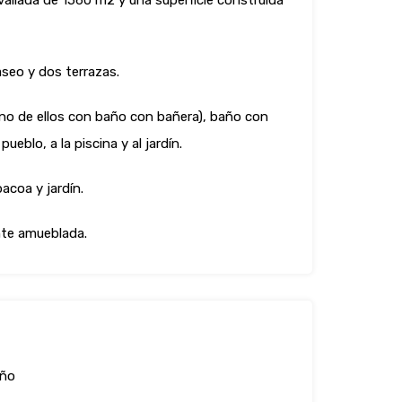
a vallada de 1560 m2 y una superficie construida
aseo y dos terrazas.
no de ellos con baño con bañera), baño con
eblo, a la piscina y al jardín.
acoa y jardín.
nte amueblada.
ño