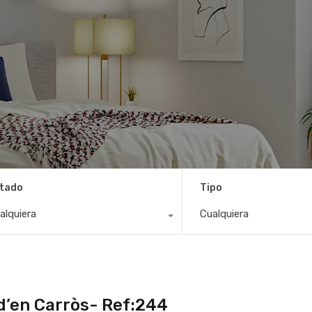
tado
Tipo
alquiera
Cualquiera
 d’en Carròs- Ref:244