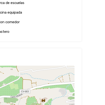
rca de escuelas
cina equipada
lon comedor
astero