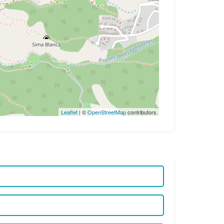
Leaflet
| ©
OpenStreetMap
contributors