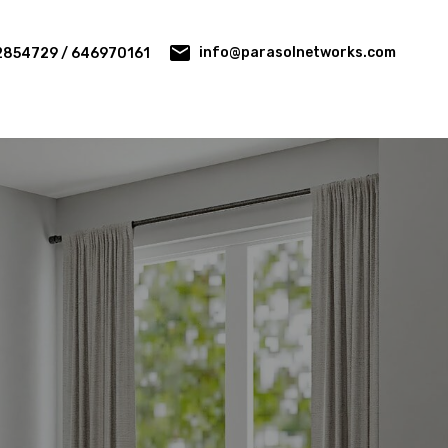
info@parasolnetworks.com
2854729 / 646970161