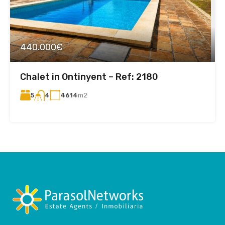
440.000€
Chalet in Ontinyent – Ref: 2180
5
4614
m2
4