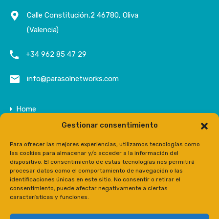
Calle Constitución,2 46780, Oliva
(Valencia)
+34 962 85 47 29
info@parasolnetworks.com
Home
Gestionar consentimiento
Company
Properties
Para ofrecer las mejores experiencias, utilizamos tecnologías como
las cookies para almacenar y/o acceder a la información del
Contact
dispositivo. El consentimiento de estas tecnologías nos permitirá
procesar datos como el comportamiento de navegación o las
Prensa
identificaciones únicas en este sitio. No consentir o retirar el
consentimiento, puede afectar negativamente a ciertas
características y funciones.