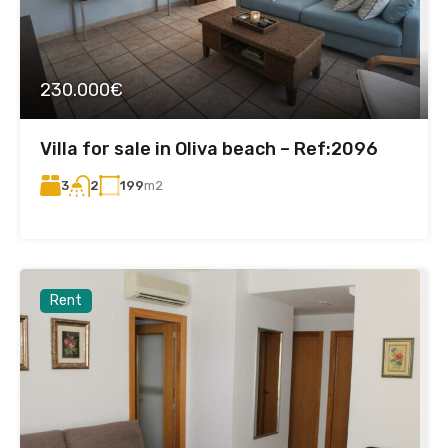
230.000€
Villa for sale in Oliva beach – Ref:2096
3
199
m2
2
Rent