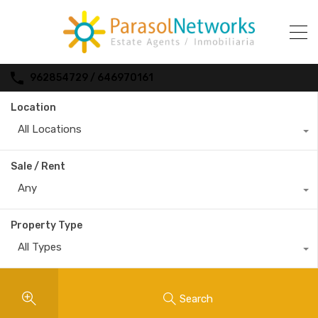
962854729 / 646970161
Location
All Locations
Sale / Rent
Any
Property Type
All Types
Search