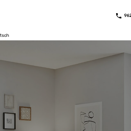
96
tsch