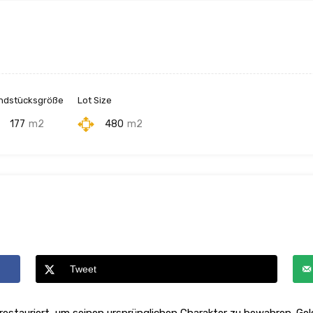
ndstücksgröße
Lot Size
177
m2
480
m2
Tweet