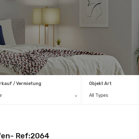
rkauf / Vermietung
Objekt Art
le
All Types
fen- Ref:2064