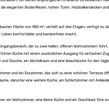
estauriert, um seinen ursprünglichen Charakter zu bewahren. Gele
 die eleganten Bodenfliesen, hohen Türen, Holzbalkendecken und
auten Fläche von 480 m², verteilt auf drei Etagen, verfügt es üb
 Leben komfortabler und barrierefreier macht.
Eingangsbereich, der zu zwei hellen, offenen Wohnzimmern führt,
tatteten Küche mit einem zusätzlichen Ausgang für einfachen Zu
und Dusche, ein Abstellraum und eine Waschküche für den tägli
immer und ein Esszimmer, das sich zu einer schönen Terrasse öff
Räume, darunter eine weitere Küche, ein Schlafzimmer mit Anklei
mmer, ein Wohnzimmer, eine kleine Küche und ein Duschbad. Eine