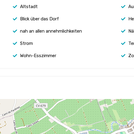
Altstadt
Au
Blick über das Dorf
He
nah an allen annehmlichkeiten
Nä
Strom
Te
Wohn-Esszimmer
Zo