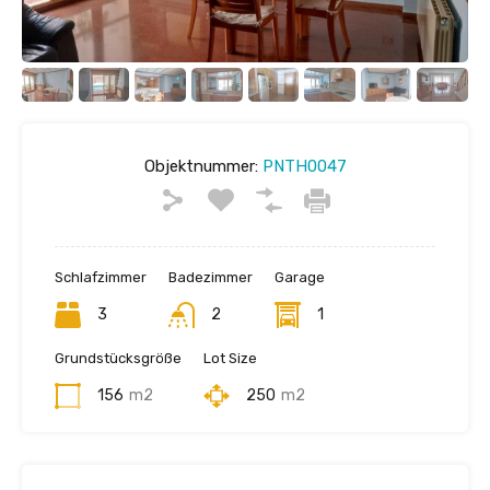
Objektnummer:
PNTH0047
Schlafzimmer
Badezimmer
Garage
3
2
1
Grundstücksgröße
Lot Size
156
m2
250
m2