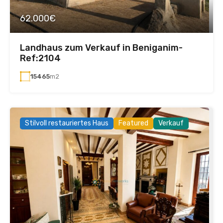
62.000€
Landhaus zum Verkauf in Beniganim-
Ref:2104
15465
m2
Stilvoll restauriertes Haus
Featured
Verkauf