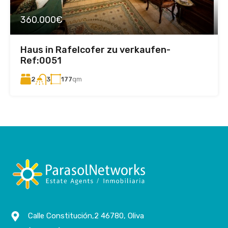
360.000€
Haus in Rafelcofer zu verkaufen-
Ref:0051
2
177
qm
3
Calle Constitución,2 46780, Oliva