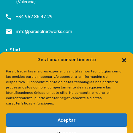
(Valencia)
+34 962 85 47 29
info@parasolnetworks.com
Start
Gestionar consentimiento
Unternehmen
Anwesen
Para ofrecer las mejores experiencias, utilizamos tecnologías como
las cookies para almacenar y/o acceder a la información del
Kontakt
dispositivo. El consentimiento de estas tecnologías nos permitirá
procesar datos como el comportamiento de navegación o las
Prensa
identificaciones únicas en este sitio. No consentir o retirar el
consentimiento, puede afectar negativamente a ciertas
características y funciones.
Aceptar