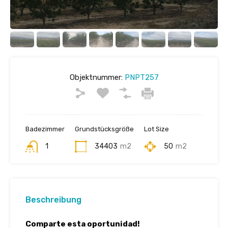
Objektnummer:
PNPT257
Badezimmer
Grundstücksgröße
Lot Size
1
34403
m2
50
m2
Beschreibung
Comparte esta oportunidad!