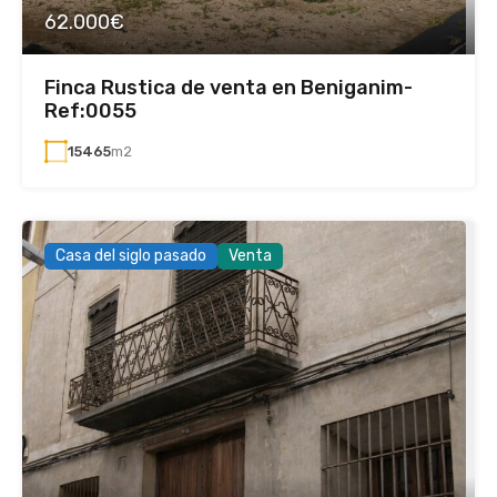
62.000€
Finca Rustica de venta en Beniganim-
Ref:0055
15465
m2
Casa del siglo pasado
Venta