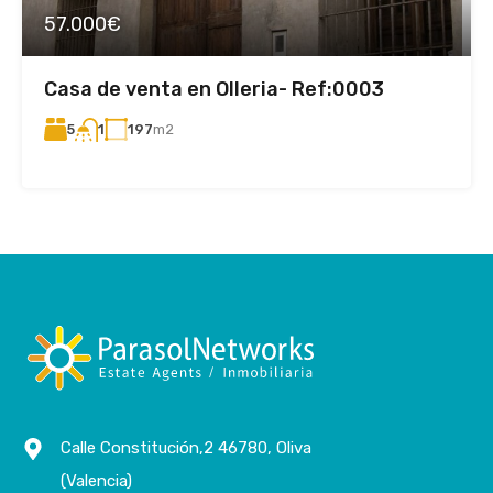
57.000€
Casa de venta en Olleria- Ref:0003
5
197
m2
1
Calle Constitución,2 46780, Oliva
(Valencia)