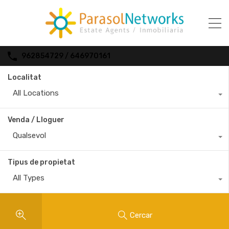
962854729 / 646970161
Localitat
All Locations
Venda / Lloguer
Qualsevol
Tipus de propietat
All Types
Cercar