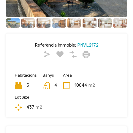
Referència immoble:
PNVL2172
Habitacions
Banys
Area
5
4
10044
m2
Lot Size
437
m2