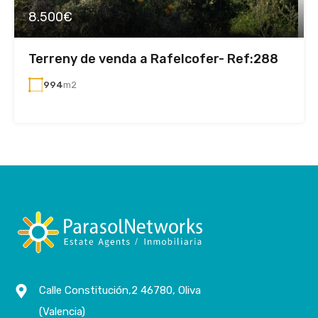
8.500€
Terreny de venda a Rafelcofer- Ref:288
994
m2
Calle Constitución,2 46780, Oliva
(Valencia)