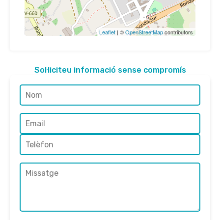
Leaflet
| ©
OpenStreetMap
contributors
Sol·liciteu informació sense compromís