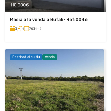
110.000€
Masia a la venda a Bufali- Ref:0046
3
7031
m2
1
Destinat al cultiu
Venda