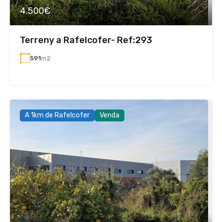
4.500€
Terreny a Rafelcofer- Ref:293
591
m2
A 1km de Rafelcofer
Venda