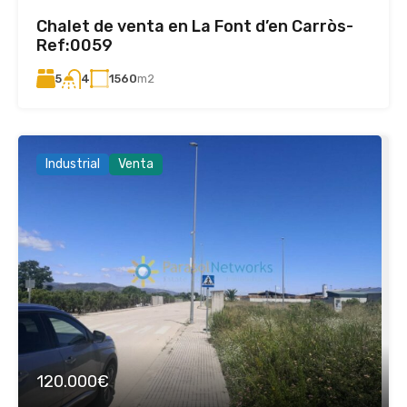
Chalet de venta en La Font d’en Carròs-
Ref:0059
5
1560
m2
4
Industrial
Venta
120.000€