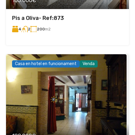
165.000€
Pis a Oliva- Ref:873
4
200
m2
2
Casa en hotel en funcionament
Venda