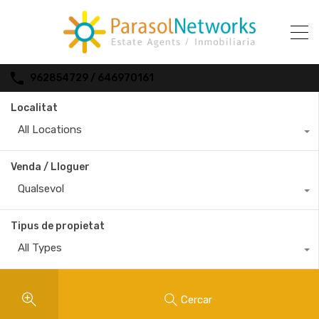
962854729 / 646970161
Localitat
All Locations
Venda / Lloguer
Qualsevol
Tipus de propietat
All Types
Cercar