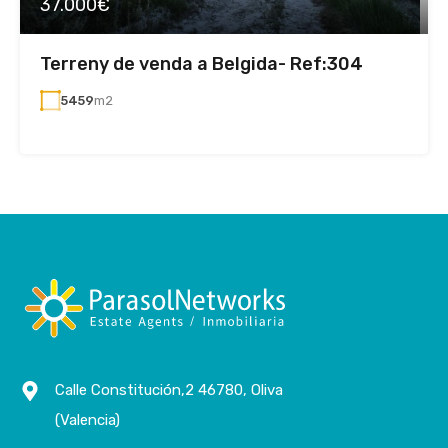
37.000€
Terreny de venda a Belgida- Ref:304
5459
m2
Calle Constitución,2 46780, Oliva
(Valencia)