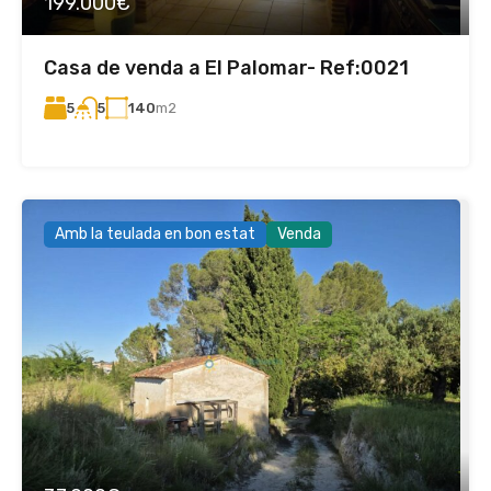
199.000€
Casa de venda a El Palomar- Ref:0021
5
140
m2
5
Amb la teulada en bon estat
Venda