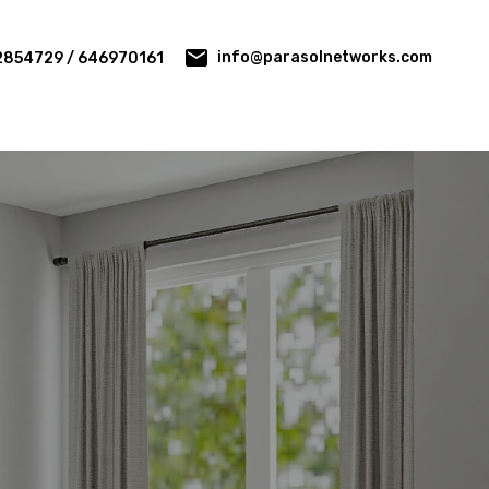
info@parasolnetworks.com
2854729 / 646970161