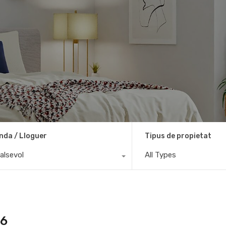
nda / Lloguer
Tipus de propietat
alsevol
All Types
26