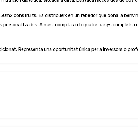
nutrició i dietètica, situada a Oliva. Destaca l’accés des de dos c
2 construïts. Es distribueix en un rebedor que dóna la benvingud
es personalitzades. A més, compta amb quatre banys complets i
ndicionat. Representa una oportunitat única per a inversors o prof