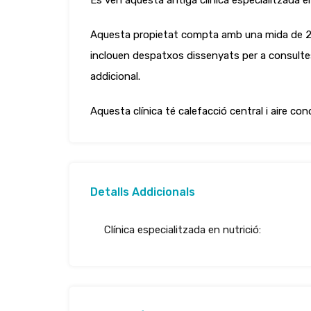
Es ven aquesta antiga clínica especialitzada en 
Aquesta propietat compta amb una mida de 250m
inclouen despatxos dissenyats per a consult
addicional.
Aquesta clínica té calefacció central i aire co
Detalls Addicionals
Clínica especialitzada en nutrició: