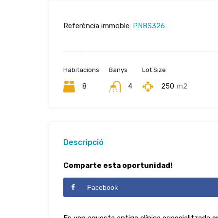
Referència immoble:
PNBS326
Habitacions
Banys
Lot Size
8
4
250
m2
Descripció
Comparte esta oportunidad!
Facebook