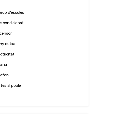
prop d'escoles
re condicionat
censor
ny dutxa
ctricitat
icina
lèfon
stes al poble