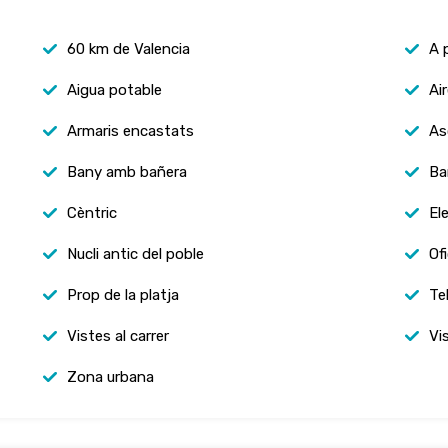
60 km de Valencia
A 
Aigua potable
Ai
Armaris encastats
As
Bany amb bañera
Ba
Cèntric
Ele
Nucli antic del poble
Of
Prop de la platja
Te
Vistes al carrer
Vi
Zona urbana