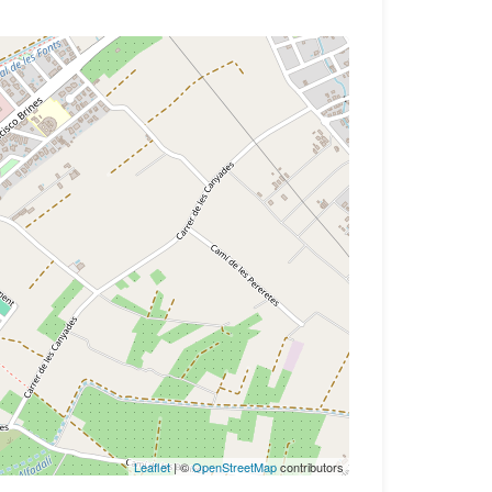
Leaflet
| ©
OpenStreetMap
contributors