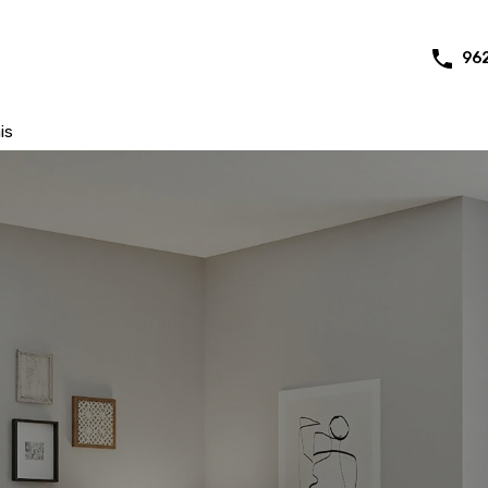
96
is