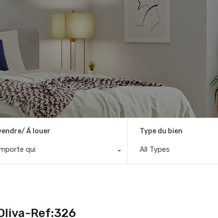
vendre/ Á louer
Type du bien
importe qui
All Types
Oliva-Ref:326