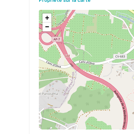
Propriété sur la carte
+
−