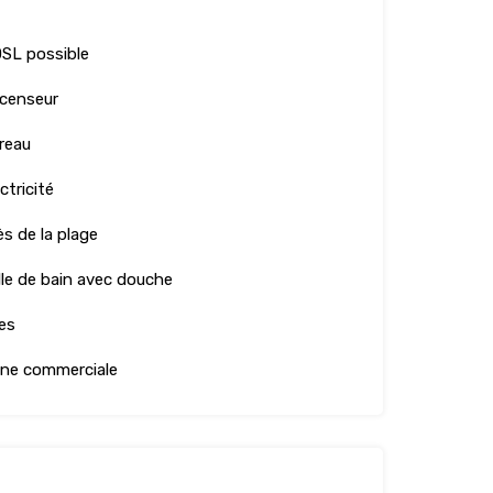
SL possible
censeur
reau
ctricité
ès de la plage
lle de bain avec douche
es
ne commerciale