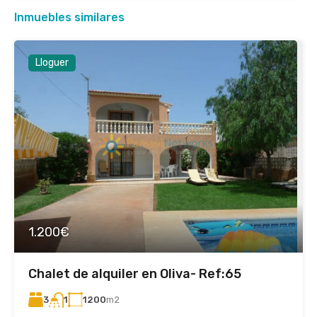
Inmuebles similares
Lloguer
1.200€
Chalet de alquiler en Oliva- Ref:65
3
1200
m2
1