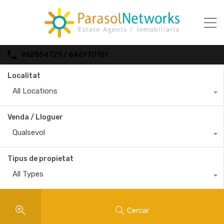
962854729 / 646970161
Localitat
All Locations
Venda / Lloguer
Qualsevol
Tipus de propietat
All Types
Cercar