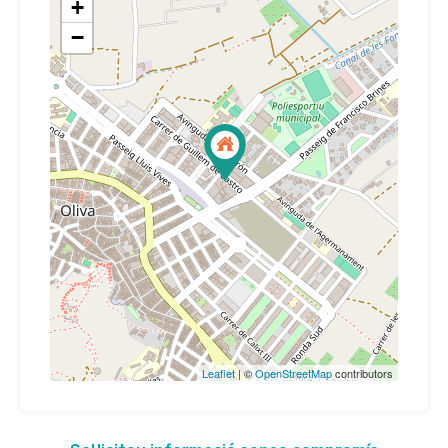
+
−
Leaflet
| ©
OpenStreetMap
contributors