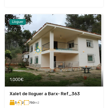
Lloguer
1.000€
Xalet de lloguer a Barx- Ref_363
3
750
m2
2