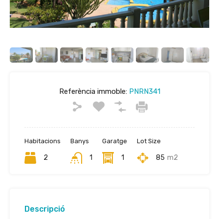
Referència immoble:
PNRN341
Habitacions
Banys
Garatge
Lot Size
2
1
1
85
m2
Descripció