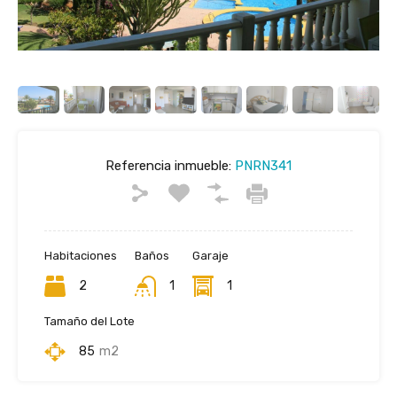
Referencia inmueble:
PNRN341
Habitaciones
Baños
Garaje
2
1
1
Tamaño del Lote
85
m2