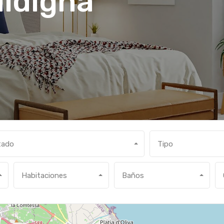
lldigna
tado
Tipo
Habitaciones
Baños