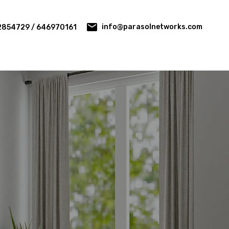
info@parasolnetworks.com
2854729 / 646970161