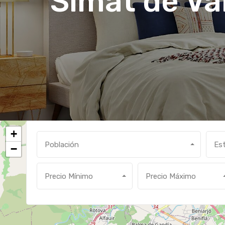
Simat de Va
+
Población
Es
−
Precio Mínimo
Precio Máximo