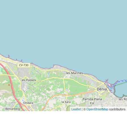
Leaflet
| ©
OpenStreetMap
contributors