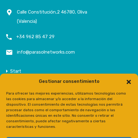
Calle Constitución,2 46780, Oliva
(Valencia)
+34 962 85 47 29
info@parasolnetworks.com
Start
Gestionar consentimiento
Unternehmen
Anwesen
Para ofrecer las mejores experiencias, utilizamos tecnologías como
las cookies para almacenar y/o acceder a la información del
Kontakt
dispositivo. El consentimiento de estas tecnologías nos permitirá
procesar datos como el comportamiento de navegación o las
Prensa
identificaciones únicas en este sitio. No consentir o retirar el
consentimiento, puede afectar negativamente a ciertas
características y funciones.