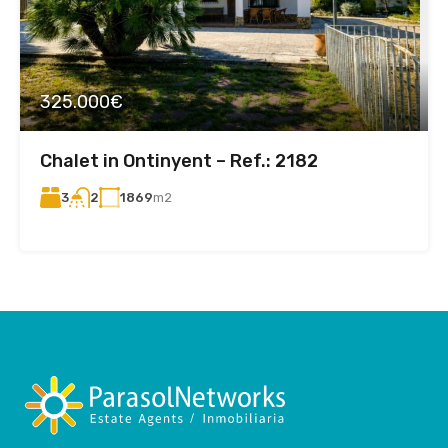
325.000€
Chalet in Ontinyent – ​​Ref.: 2182
3
1869
m2
2