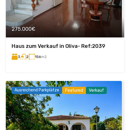
275.000€
Haus zum Verkauf in Oliva- Ref:2039
3
156
m2
2
Ausreichend Parkplätze
Featured
Verkauf