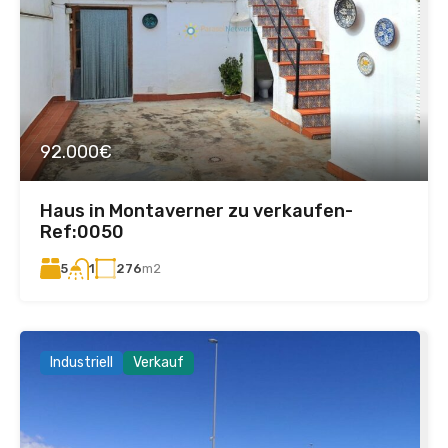
92.000€
Haus in Montaverner zu verkaufen-
Ref:0050
5
276
m2
1
Industriell
Verkauf