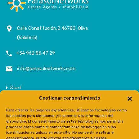
Calle Constitución,2 46780, Oliva
(Valencia)
+34 962 85 47 29
info@parasolnetworks.com
Start
Gestionar consentimiento
Unternehmen
Anwesen
Para ofrecer las mejores experiencias, utilizamos tecnologías como
las cookies para almacenar y/o acceder a la información del
Kontakt
dispositivo. El consentimiento de estas tecnologías nos permitirá
procesar datos como el comportamiento de navegación o las
Prensa
identificaciones únicas en este sitio. No consentir o retirar el
consentimiento, puede afectar negativamente a ciertas