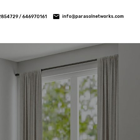
info@parasolnetworks.com
2854729 / 646970161