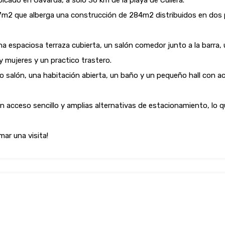
cado en Gavarda, a solo 36 km de la playa de Cullera.
7m2 que alberga una construcción de 284m2 distribuidos en dos 
 una espaciosa terraza cubierta, un salón comedor junto a la barr
mujeres y un practico trastero.
io salón, una habitación abierta, un baño y un pequeño hall con a
 acceso sencillo y amplias alternativas de estacionamiento, lo q
ar una visita!