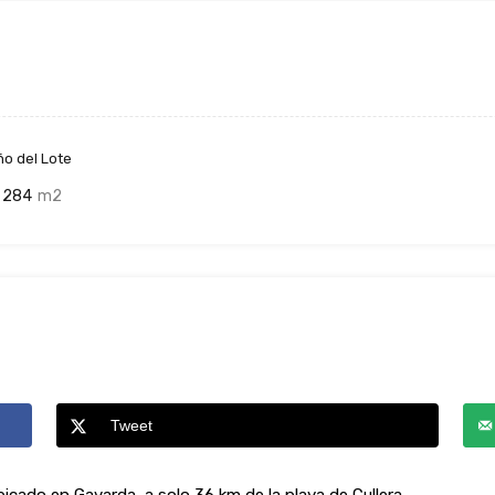
o del Lote
284
m2
Tweet