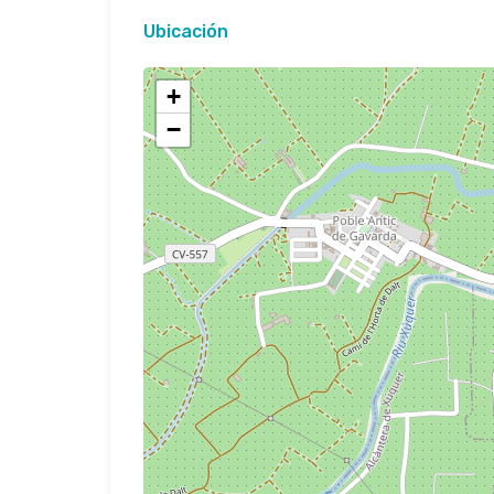
Ubicación
+
−