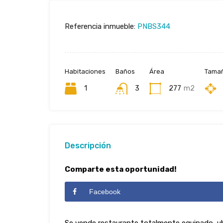
Referencia inmueble:
PNBS344
Habitaciones
Baños
Área
Tamañ
1
3
277
m2
Descripción
Comparte esta oportunidad!
Facebook