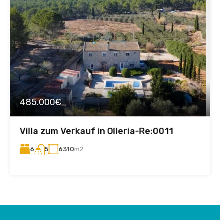
485.000€
Villa zum Verkauf in Olleria-Re:0011
6
6310
m2
5