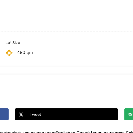
Lot Size
480
qm
Tweet