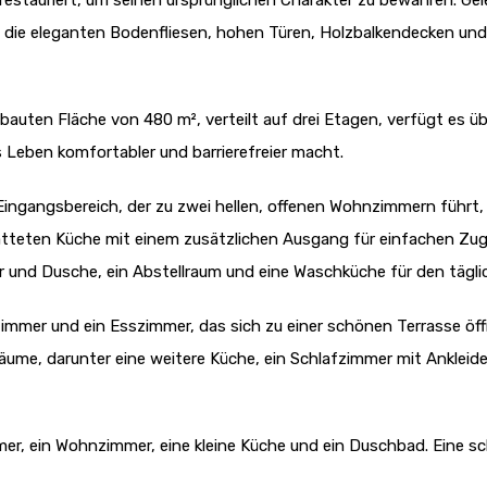
estauriert, um seinen ursprünglichen Charakter zu bewahren. Gele
 die eleganten Bodenfliesen, hohen Türen, Holzbalkendecken und
auten Fläche von 480 m², verteilt auf drei Etagen, verfügt es üb
 Leben komfortabler und barrierefreier macht.
Eingangsbereich, der zu zwei hellen, offenen Wohnzimmern führt,
tatteten Küche mit einem zusätzlichen Ausgang für einfachen Zu
und Dusche, ein Abstellraum und eine Waschküche für den tägli
immer und ein Esszimmer, das sich zu einer schönen Terrasse öff
Räume, darunter eine weitere Küche, ein Schlafzimmer mit Anklei
mmer, ein Wohnzimmer, eine kleine Küche und ein Duschbad. Eine