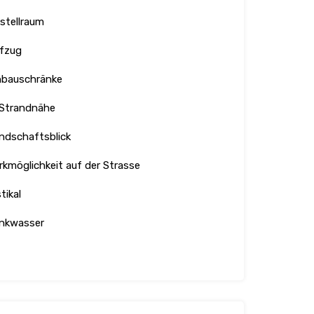
stellraum
fzug
nbauschränke
 Strandnähe
ndschaftsblick
rkmöglichkeit auf der Strasse
tikal
inkwasser