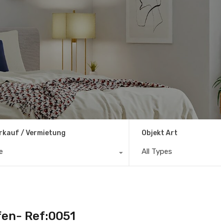
rkauf / Vermietung
Objekt Art
le
All Types
fen- Ref:0051