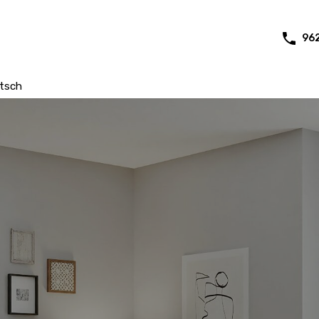
96
tsch