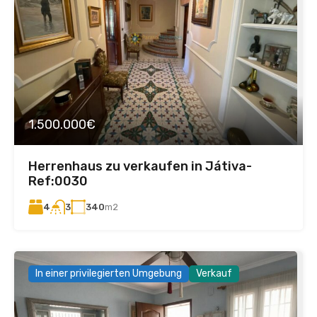
1.500.000€
Herrenhaus zu verkaufen in Játiva-
Ref:0030
4
340
m2
3
In einer privilegierten Umgebung
Verkauf