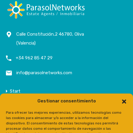
Calle Constitución,2 46780, Oliva
(Valencia)
+34 962 85 47 29
info@parasolnetworks.com
Start
Gestionar consentimiento
Unternehmen
Anwesen
Para ofrecer las mejores experiencias, utilizamos tecnologías como
las cookies para almacenar y/o acceder a la información del
Kontakt
dispositivo. El consentimiento de estas tecnologías nos permitirá
procesar datos como el comportamiento de navegación o las
Prensa