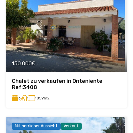
150.000€
Chalet zu verkaufen in Onteniente-
Ref:3408
3
1059
m2
1
Mit herrlicher Aussicht
Verkauf