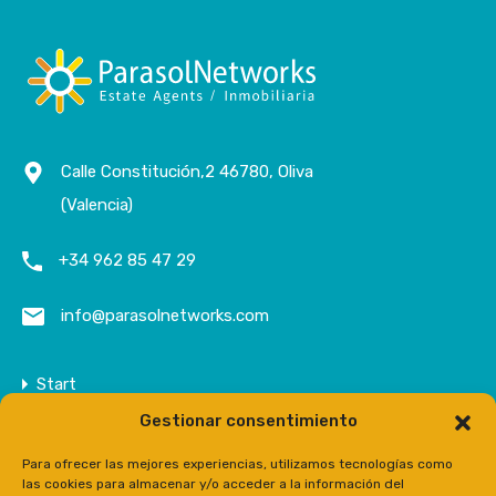
Calle Constitución,2 46780, Oliva
(Valencia)
+34 962 85 47 29
info@parasolnetworks.com
Start
Gestionar consentimiento
Unternehmen
Anwesen
Para ofrecer las mejores experiencias, utilizamos tecnologías como
las cookies para almacenar y/o acceder a la información del