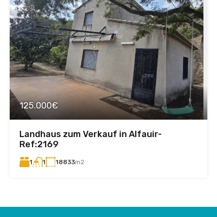
125.000€
Landhaus zum Verkauf in Alfauir-
Ref:2169
1
18833
m2
1