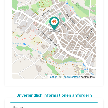
Leaflet
| ©
OpenStreetMap
contributors
Unverbindlich Informationen anfordern