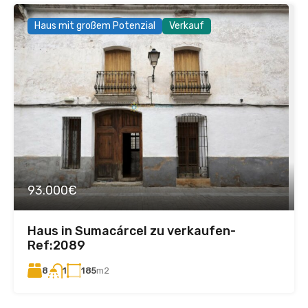
Haus mit großem Potenzial
Verkauf
93.000€
Haus in Sumacárcel zu verkaufen-
Ref:2089
8
185
m2
1