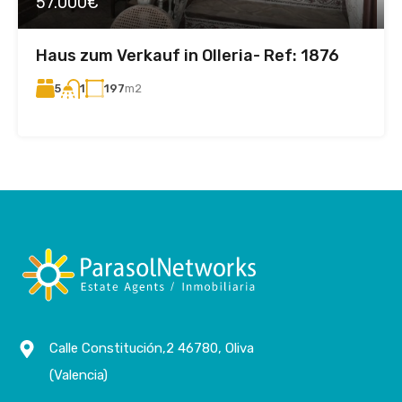
57.000€
Haus zum Verkauf in Olleria- Ref: 1876
5
197
m2
1
Calle Constitución,2 46780, Oliva
(Valencia)