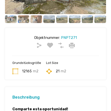
Objektnummer:
PNPT271
Grundstücksgröße
Lot Size
12165
m2
21
m2
Beschreibung
Comparte esta oportunidad!