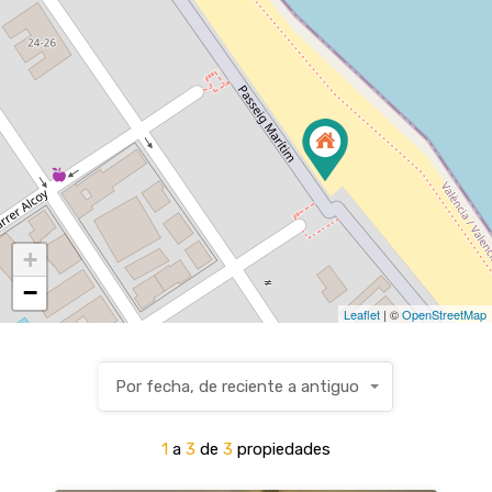
+
−
Leaflet
| ©
OpenStreetMap
Por fecha, de reciente a antiguo
1
a
3
de
3
propiedades