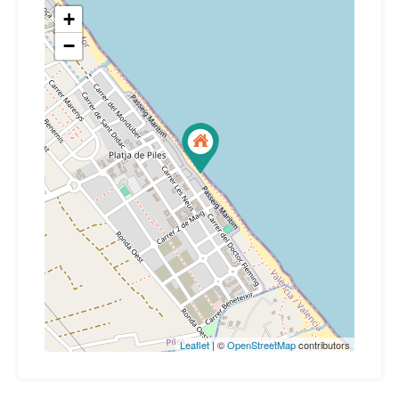
+
−
Leaflet
| ©
OpenStreetMap
contributors