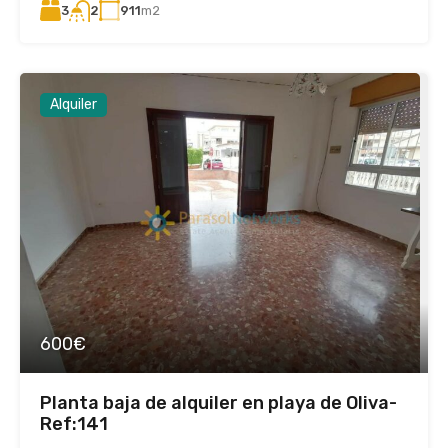
3
911
m2
2
Alquiler
600€
Planta baja de alquiler en playa de Oliva-
Ref:141