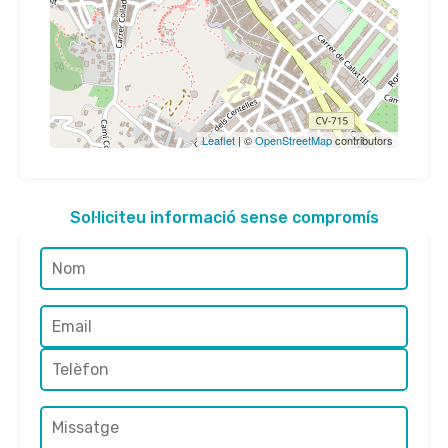
Leaflet
| ©
OpenStreetMap
contributors
Sol·liciteu informació sense compromís