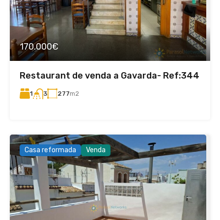
170.000€
Restaurant de venda a Gavarda- Ref:344
1
277
m2
3
Casa reformada
Venda