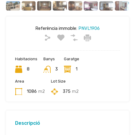
Referència immoble:
PNVL1906
Habitacions
Banys
Garatge
8
3
1
Area
Lot Size
1086
m2
375
m2
Descripció