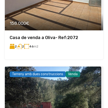
158.000€
Casa de venda a Oliva- Ref:2072
2
46
m2
2
Terreny amb dues construccions
Venda