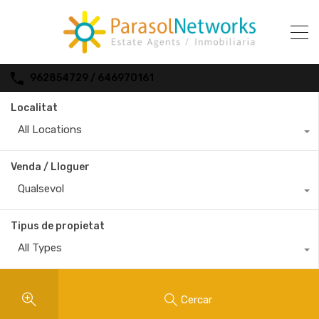
962854729 / 646970161
Localitat
All Locations
Venda / Lloguer
Qualsevol
Tipus de propietat
All Types
Cercar