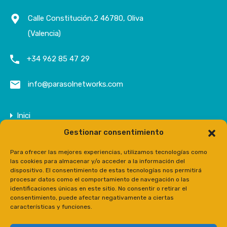
Calle Constitución,2 46780, Oliva
(Valencia)
+34 962 85 47 29
info@parasolnetworks.com
Inici
Gestionar consentimiento
Empresa
Propietats
Para ofrecer las mejores experiencias, utilizamos tecnologías como
las cookies para almacenar y/o acceder a la información del
Contacte
dispositivo. El consentimiento de estas tecnologías nos permitirá
procesar datos como el comportamiento de navegación o las
Prensa
identificaciones únicas en este sitio. No consentir o retirar el
consentimiento, puede afectar negativamente a ciertas
características y funciones.