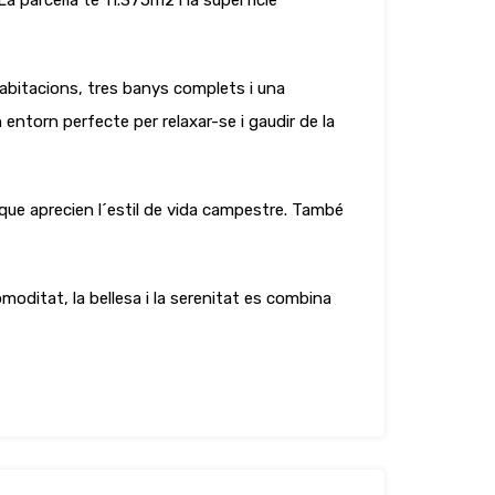
a parcel·la té 11.375m2 i la superfície
habitacions, tres banys complets i una
torn perfecte per relaxar-se i gaudir de la
s que aprecien l´estil de vida campestre. També
omoditat, la bellesa i la serenitat es combina