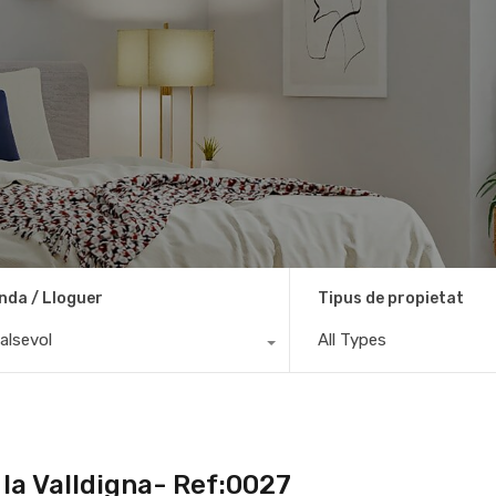
nda / Lloguer
Tipus de propietat
alsevol
All Types
e la Valldigna- Ref:0027