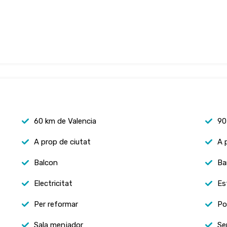
60 km de Valencia
90
A prop de ciutat
A 
Balcon
Ba
Electricitat
Est
Per reformar
Po
Sala menjador
Se