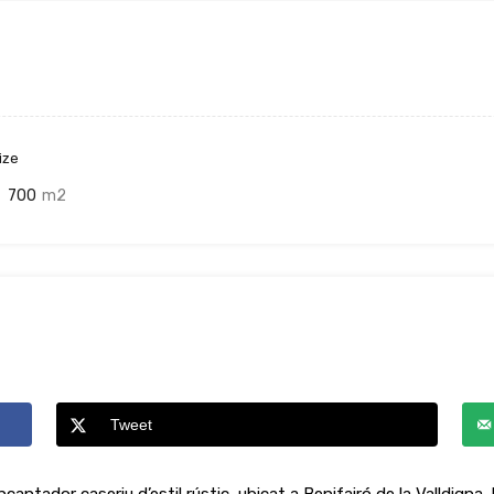
ize
700
m2
Tweet