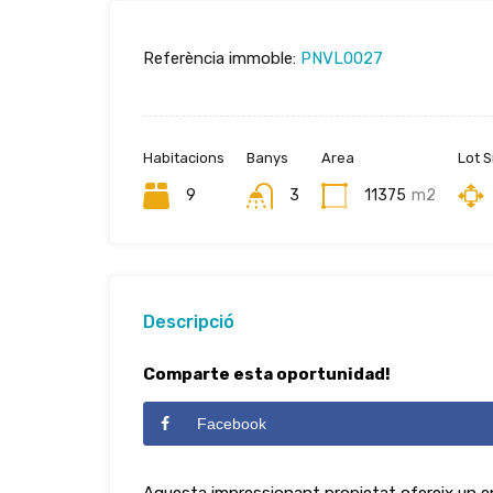
Referència immoble:
PNVL0027
Habitacions
Banys
Area
Lot S
9
3
11375
m2
Descripció
Comparte esta oportunidad!
Facebook