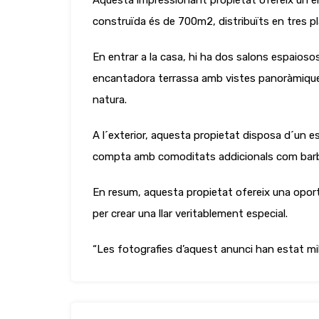
Aquesta impressionant propietat ofereix un encan
construïda és de 700m2, distribuïts en tres p
En entrar a la casa, hi ha dos salons espaioso
encantadora terrassa amb vistes panoràmiques
natura.
A l´exterior, aquesta propietat disposa d´un es
compta amb comoditats addicionals com barb
En resum, aquesta propietat ofereix una oportuni
per crear una llar veritablement especial.
“Les fotografies d’aquest anunci han estat millor