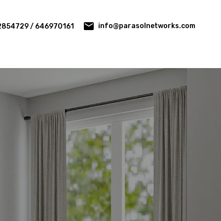
info@parasolnetworks.com
2854729 / 646970161