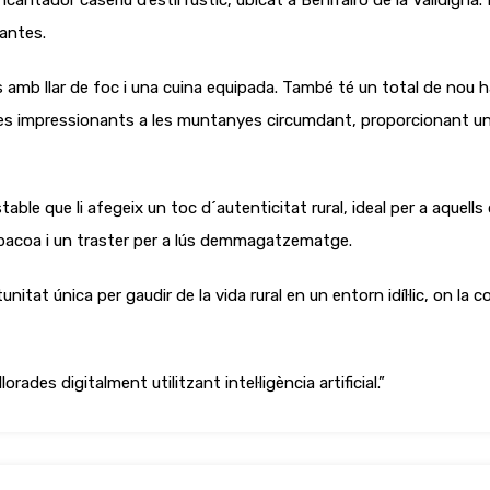
tador caseriu d’estil rústic, ubicat a Benifairó de la Valldigna. L
lantes.
s amb llar de foc i una cuina equipada. També té un total de nou 
 impressionants a les muntanyes circumdant, proporcionant un en
table que li afegeix un toc d´autenticitat rural, ideal per a aquell
acoa i un traster per a lús demmagatzematge.
tat única per gaudir de la vida rural en un entorn idíl·lic, on la c
ades digitalment utilitzant intel·ligència artificial.”