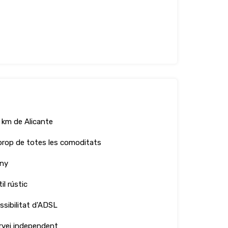
 km de Alicante
prop de totes les comoditats
ny
il rústic
ssibilitat d'ADSL
rvei independent