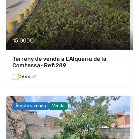
15.000€
Terreny de venda a L’Alqueria de la
Comtessa- Ref:289
2664
m2
Àmplia vivenda
Venda