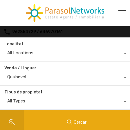
962854729 / 646970161
Localitat
All Locations
Venda / Lloguer
Qualsevol
Tipus de propietat
All Types
Cercar