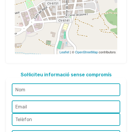
Leaflet
| ©
OpenStreetMap
contributors
Sol·liciteu informació sense compromís