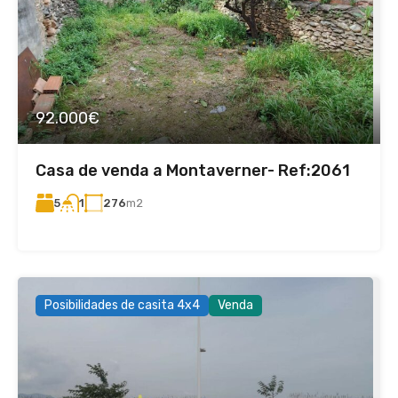
92.000€
Casa de venda a Montaverner- Ref:2061
5
276
m2
1
Posibilidades de casita 4x4
Venda