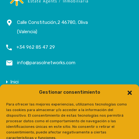
Calle Constitución,2 46780, Oliva
(Valencia)
+34 962 85 47 29
info@parasolnetworks.com
Inici
Gestionar consentimiento
Empresa
Propietats
Para ofrecer las mejores experiencias, utilizamos tecnologías como
las cookies para almacenar y/o acceder a la información del
Contacte
dispositivo. El consentimiento de estas tecnologías nos permitirá
procesar datos como el comportamiento de navegación o las
Prensa
identificaciones únicas en este sitio. No consentir o retirar el
consentimiento, puede afectar negativamente a ciertas
características y funciones.