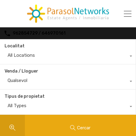
962854729 / 646970161
Localitat
All Locations
Venda / Lloguer
Qualsevol
Tipus de propietat
All Types
Cercar