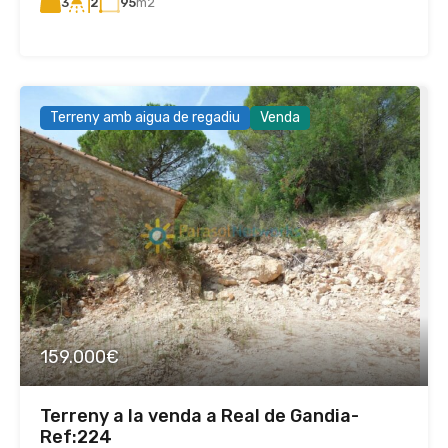
3
95
m2
2
Terreny amb aigua de regadiu
Venda
159.000€
Terreny a la venda a Real de Gandia-
Ref:224