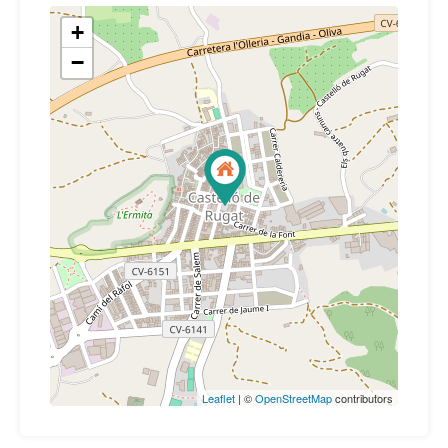
+
−
Leaflet
| ©
OpenStreetMap
contributors