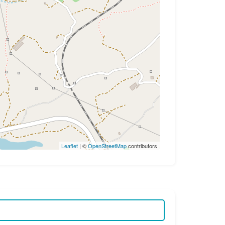
Leaflet
| ©
OpenStreetMap
contributors