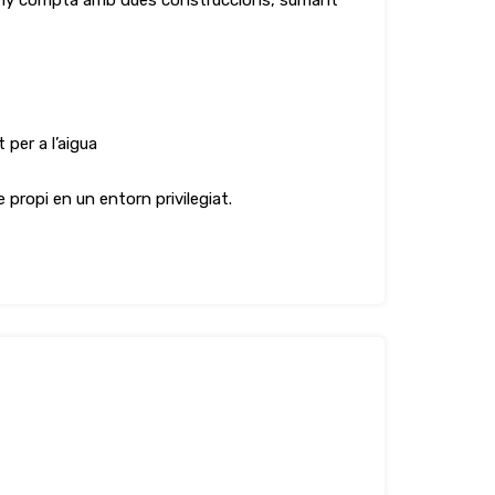
erreny compta amb dues construccions, sumant
per a l’aigua
 propi en un entorn privilegiat.