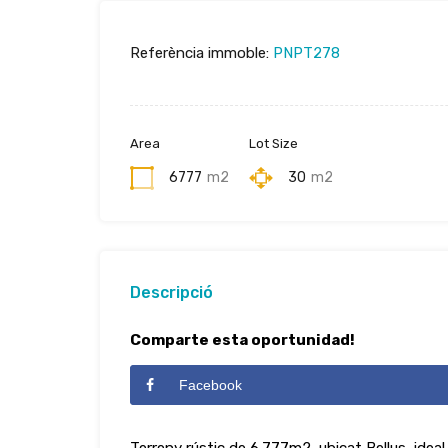
Referència immoble:
PNPT278
Area
Lot Size
6777
m2
30
m2
Descripció
Comparte esta oportunidad!
Facebook