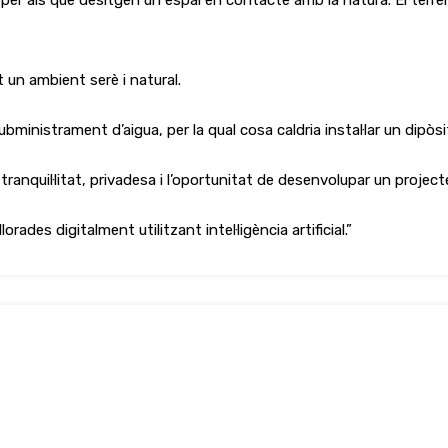
al per als que desitgen un espai en contacte amb la natura. El t
t un ambient serè i natural.
istrament d’aigua, per la qual cosa caldria instal·lar un dipòsit 
anquil·litat, privadesa i l’oportunitat de desenvolupar un projecte
ades digitalment utilitzant intel·ligència artificial.”