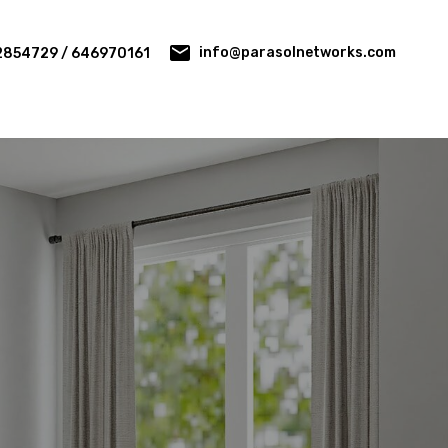
info@parasolnetworks.com
2854729 / 646970161