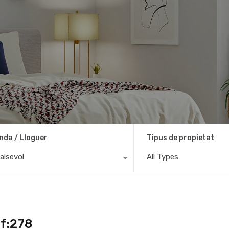
nda / Lloguer
Tipus de propietat
alsevol
All Types
ef:278