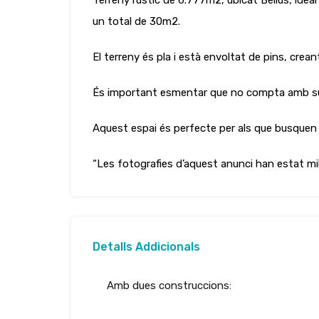
Terreny rústic de 6.777m2, ubicat Bellus, ide
un total de 30m2.
El terreny és pla i està envoltat de pins, crean
És important esmentar que no compta amb submin
Aquest espai és perfecte per als que busquen tr
“Les fotografies d’aquest anunci han estat millor
Detalls Addicionals
Amb dues construccions: