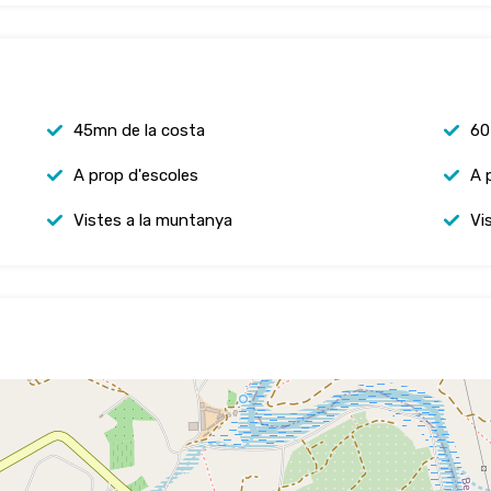
45mn de la costa
60
A prop d'escoles
A 
Vistes a la muntanya
Vi