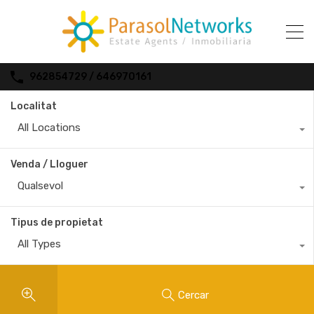
962854729 / 646970161
Localitat
All Locations
Venda / Lloguer
Qualsevol
Tipus de propietat
All Types
Cercar