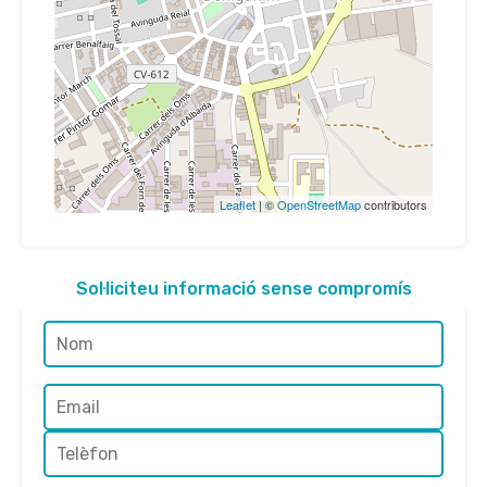
Leaflet
| ©
OpenStreetMap
contributors
Sol·liciteu informació sense compromís