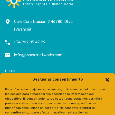
Calle Constitución,2 46780, Oliva
(Valencia)
+34 962 85 47 29
info@parasolnetworks.com
Inici
Gestionar consentimiento
Empresa
Propietats
Para ofrecer las mejores experiencias, utilizamos tecnologías como
las cookies para almacenar y/o acceder a la información del
Contacte
dispositivo. El consentimiento de estas tecnologías nos permitirá
procesar datos como el comportamiento de navegación o las
Prensa
identificaciones únicas en este sitio. No consentir o retirar el
consentimiento, puede afectar negativamente a ciertas