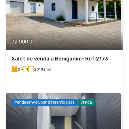
72.000€
Xalet de venda a Beniganim- Ref:2173
2
23182
m2
1
Per desenvolupar diferents usos
Venda