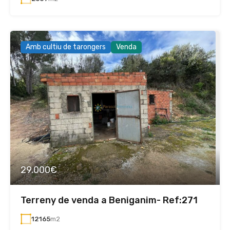
Amb cultiu de tarongers
Venda
29.000€
Terreny de venda a Beniganim- Ref:271
12165
m2