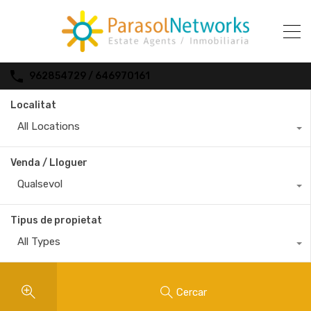
962854729 / 646970161
Localitat
All Locations
Venda / Lloguer
Qualsevol
Tipus de propietat
All Types
Cercar