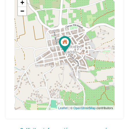
+
−
Leaflet
| ©
OpenStreetMap
contributors