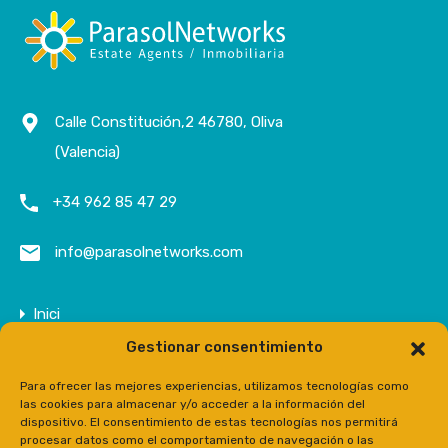
Calle Constitución,2 46780, Oliva
(Valencia)
+34 962 85 47 29
info@parasolnetworks.com
Inici
Gestionar consentimiento
Empresa
Propietats
Para ofrecer las mejores experiencias, utilizamos tecnologías como
las cookies para almacenar y/o acceder a la información del
Contacte
dispositivo. El consentimiento de estas tecnologías nos permitirá
procesar datos como el comportamiento de navegación o las