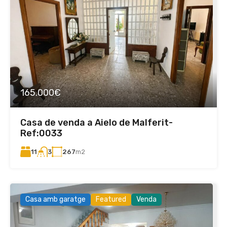
165.000€
Casa de venda a Aielo de Malferit-
Ref:0033
11
267
m2
3
Casa amb garatge
Featured
Venda