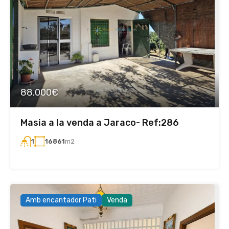
88.000€
Masia a la venda a Jaraco- Ref:286
16861
m2
1
Amb encantador Pati
Venda