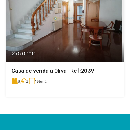
275.000€
Casa de venda a Oliva- Ref:2039
3
156
m2
2