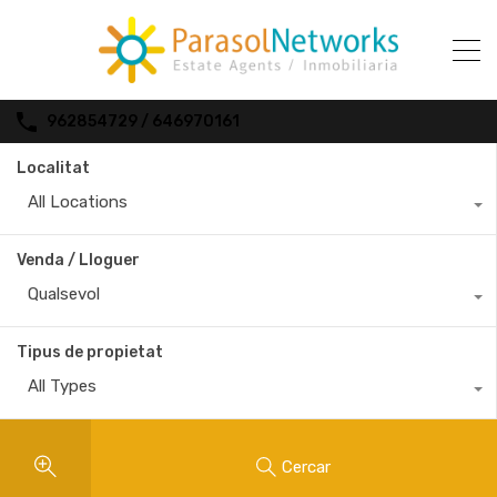
962854729 / 646970161
Localitat
All Locations
Venda / Lloguer
Qualsevol
Tipus de propietat
All Types
Cercar