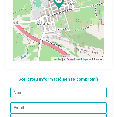
Leaflet
| ©
OpenStreetMap
contributors
Sol·liciteu informació sense compromís