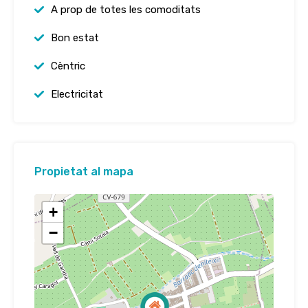
A prop de totes les comoditats
Bon estat
Cèntric
Electricitat
Propietat al mapa
+
−