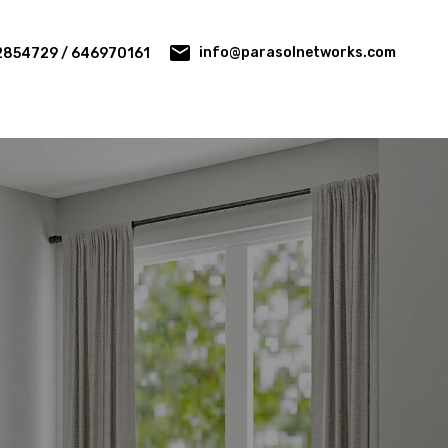
info@parasolnetworks.com
2854729 / 646970161