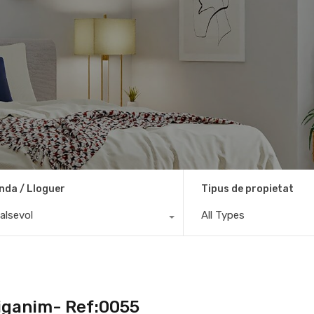
nda / Lloguer
Tipus de propietat
alsevol
All Types
niganim- Ref:0055