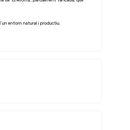
·la de 15.465m2, parcialment tancada, que
un entorn natural i productiu.