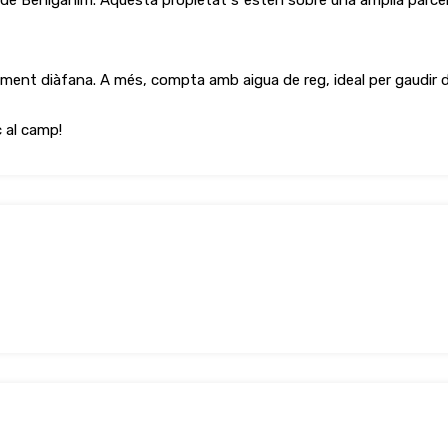
 de Beniganim. Aquesta propietat s´estén sobre una àmplia parcel
nt diàfana. A més, compta amb aigua de reg, ideal per gaudir d´
c al camp!