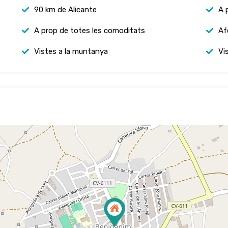
90 km de Alicante
A 
A prop de totes les comoditats
Af
Vistes a la muntanya
Vi