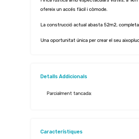
Finca rústica amb espectaculars vistes, a 1km
ofereix un accés fàcil i còmode.
La construcció actual abasta 52m2, completame
Una oportunitat única per crear el seu aixoplu
Detalls Addicionals
Parcialment tancada:
Característiques