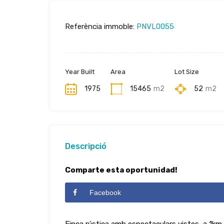
Referència immoble:
PNVL0055
Year Built
Area
Lot Size
1975
15465
m2
52
m2
Descripció
Comparte esta oportunidad!
Facebook