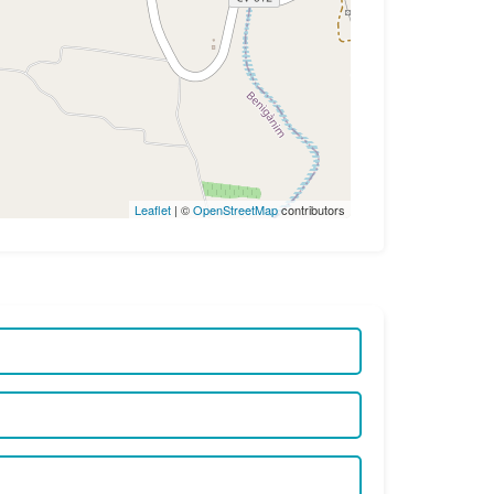
Leaflet
| ©
OpenStreetMap
contributors