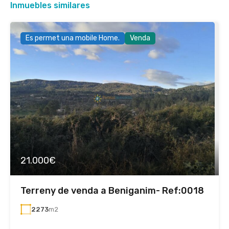
Inmuebles similares
Es permet una mobile Home.
Venda
21.000€
Terreny de venda a Beniganim- Ref:0018
2273
m2