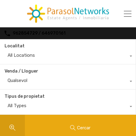
962854729 / 646970161
Localitat
All Locations
Venda / Lloguer
Qualsevol
Tipus de propietat
All Types
Cercar