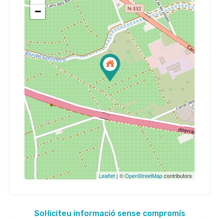
−
Leaflet
| ©
OpenStreetMap
contributors
Sol·liciteu informació sense compromís