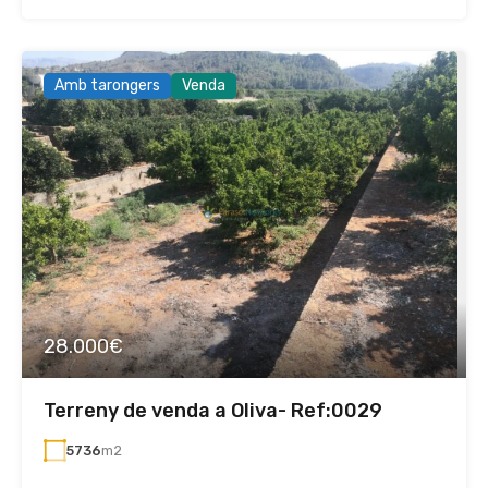
Amb tarongers
Venda
28.000€
Terreny de venda a Oliva- Ref:0029
5736
m2