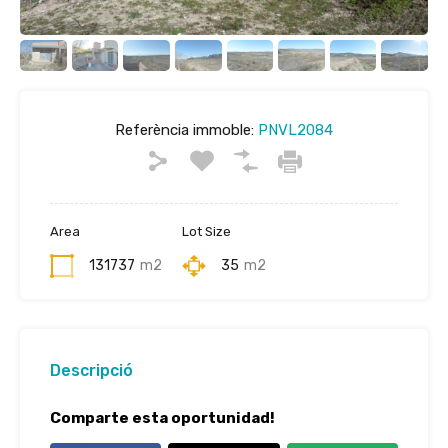
Referència immoble:
PNVL2084
Area
Lot Size
131737
m2
35
m2
Descripció
Comparte esta oportunidad!