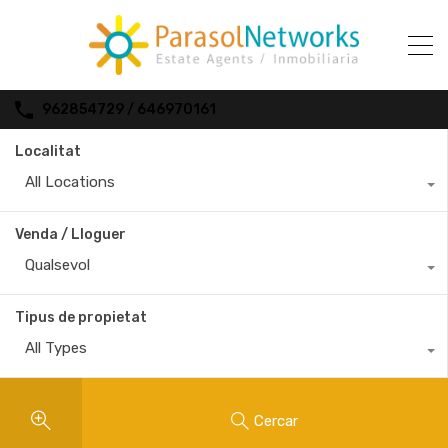
962854729 / 646970161
Localitat
All Locations
Venda / Lloguer
Qualsevol
Tipus de propietat
All Types
Cercar