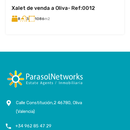
Xalet de venda a Oliva- Ref:0012
8
1086
m2
3
Calle Constitución,2 46780, Oliva
(Valencia)
+34 962 85 47 29