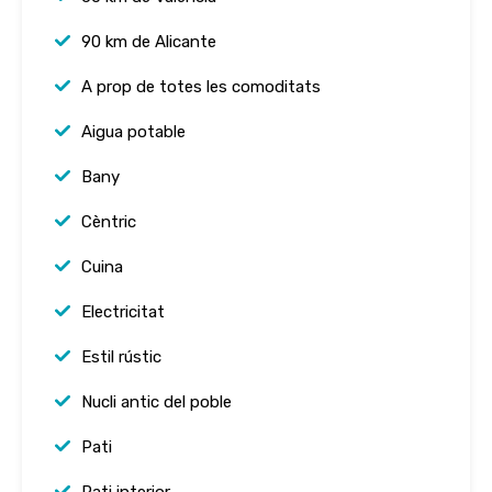
90 km de Alicante
A prop de totes les comoditats
Aigua potable
Bany
Cèntric
Cuina
Electricitat
Estil rústic
Nucli antic del poble
Pati
Pati interior