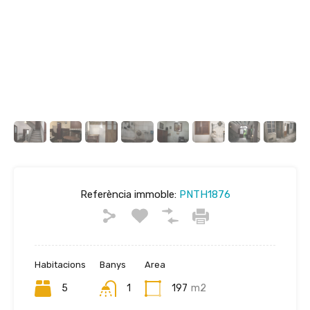
Referència immoble:
PNTH1876
Habitacions
Banys
Area
5
1
197
m2