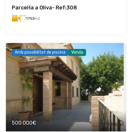
Parcel·la a Oliva- Ref:308
1
1753
m2
Amb possibilitat de piscina
Venda
500.000€