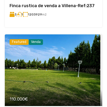
Finca rustica de venda a Villena-Ref:237
3
1203929
m2
1
Featured
Venda
110.000€