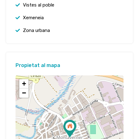
Vistes al poble
Xemeneia
Zona urbana
Propietat al mapa
+
−