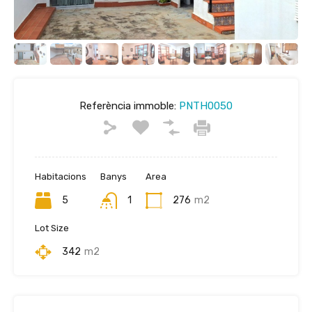
Referència immoble:
PNTH0050
Habitacions
Banys
Area
5
1
276
m2
Lot Size
342
m2