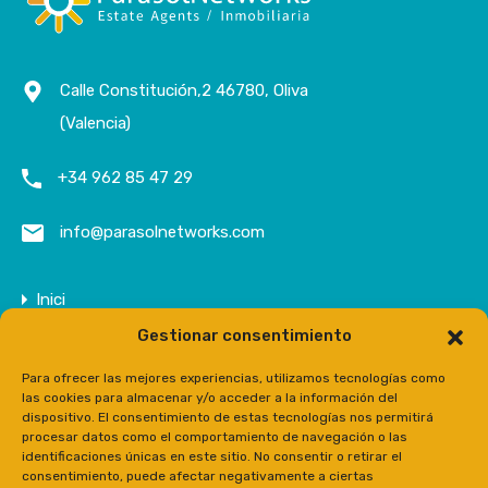
Calle Constitución,2 46780, Oliva
(Valencia)
+34 962 85 47 29
info@parasolnetworks.com
Inici
Gestionar consentimiento
Empresa
Propietats
Para ofrecer las mejores experiencias, utilizamos tecnologías como
las cookies para almacenar y/o acceder a la información del
Contacte
dispositivo. El consentimiento de estas tecnologías nos permitirá
procesar datos como el comportamiento de navegación o las
Prensa
identificaciones únicas en este sitio. No consentir o retirar el
consentimiento, puede afectar negativamente a ciertas