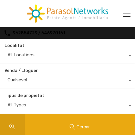
962854729 / 646970161
Localitat
All Locations
Venda / Lloguer
Qualsevol
Tipus de propietat
All Types
Cercar