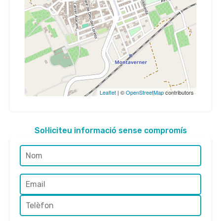
Leaflet
| ©
OpenStreetMap
contributors
Sol·liciteu informació sense compromís