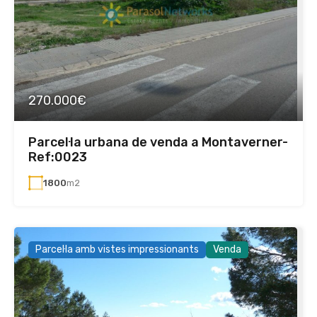
270.000€
Parcel·la urbana de venda a Montaverner-
Ref:0023
1800
m2
Parcel·la amb vistes impressionants
Venda