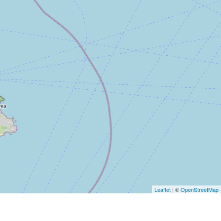
Leaflet
| ©
OpenStreetMap