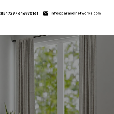
info@parasolnetworks.com
2854729 / 646970161