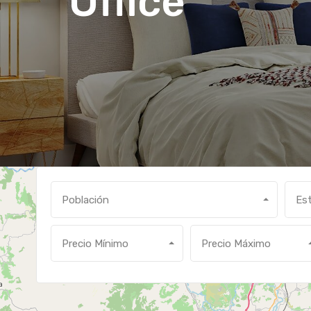
Office
Población
Es
Precio Mínimo
Precio Máximo